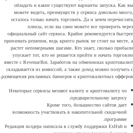
обладать и какие существуют варианты запуска. 
можете видеть, преимуществ у сервиса довольно 
осталось только начать торговать. Да и зачем переч
плюсы, если вы сами можете все проверить
официальный сайт сервиса. Крайне рекомендуется б
принимать решения, ведь крипто рынок не стоит на ме
растет непомерными шагами. Кто знает, сколько п
упускает тот, кто не решается прийти и начать то
вместе с RevenueBot. Заработок на обменниках крипт
складывается из комиссий, а также доход можно полу
размещения рекламных баннеров и криптовалютных оф
Некоторые сервисы меняют валюту и криптовалюту
предварительному запро
Кроме того, большинство сайтов д
возможность участвовать в накопительной скидоч
програм
Редакция холдера написала в службу поддержки ExHu