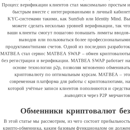
Процесс верификации клиентов стал максимально про
быстрым вместе с интегрированными в личный к
KYC-системами такими, как SumSub или Identity Mi
можете сделать несколько уровней верификации, т
ваши клиенты смогут пошагово повышать лимиты в
выводов или пользоваться более профессиона
продуктами/типами счетов. Одной из последних разр
MATBEA стал сервис MATBEA SWAP – обмен криптов
без регистрации и верификации. MATBEA SWAP работ
основе технологии p2p, позволяя мгновенно обме
криптовалюту по оптимальным курсам. MATBEA
современная платформа для работы с криптовалюта
которой учётные записи клиентов пополняются и ср
выводятся через P2P мерч
Обменники криптовалют 
В этой статье мы рассмотрим, из чего состоит прибыл
крипто-обменника, каким базовым функционалом он 