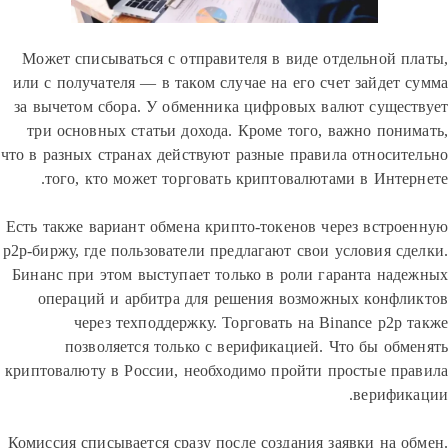
Может списываться с отправителя в виде отдельной 
или с получателя — в таком случае на его счет зайдет
за вычетом сбора. У обменника цифровых валют суще
три основных статьи дохода. Кроме того, важно пон
что в разных странах действуют разные правила относи
того, кто может торговать криптовалютами в Инте
Есть также вариант обмена крипто-токенов через встр
p2p-биржу, где пользователи предлагают свои условия с
Бинанс при этом выступает только в роли гаранта на
операций и арбитра для решения возможных конф
через техподдержку. Торговать на Binance p2p
позволяется только с верификацией. Что бы об
криптовалюту в России, необходимо пройти простые п
верифи
Комиссия списывается сразу после создания заявки на 