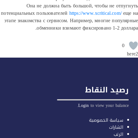
Она не должна быть большой, чтобы не отп
потенциальных пользователей
https://www.xcritical.com/
е
этапе знакомства с сервисом. Например, многие попу
обменники взимают фиксировано 1-2 до
0
يد النقاط
Login
to view your balan
سياسة الخصوصية
الشارات
الرتب