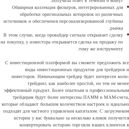
получила ответ в течении 6 мин
Обширная коллекция фильтров, интегрированных 
обработки оригинальных котировок из различ
источников и обеспечения персонализированной глуб
ры
В этом случае, когда провайдер сигнала открывает сде
на покупку, у инвестора открывается сделка на продажу
тому же инструмен
С инвестиционной платформой вы сможете предложи
виды инвестиционных продуктов для трейд
инвесторов. Начинающим трейдер будет интересен
трейдинг, как наиболее простой, но тем не
эффективный продукт. Более опытным и профессион
трейдерам будут более интересны ПАММ и МАМ-
которые обладают большим количеством настроек и ид
подходят для частного управления капиталом. С загру
истории у вас буквально за несколько кликов пол
конвертировать историю торговли ваших клие