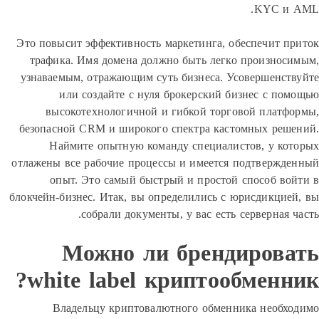
KYC и
Это повысит эффективность маркетинга, обеспечит 
трафика. Имя домена должно быть легко произно
узнаваемым, отражающим суть бизнеса. Усовершенс
или создайте с нуля брокерский бизнес с п
высокотехнологичной и гибкой торговой плат
безопасной CRM и широкого спектра кастомных ре
Наймите опытную команду специалистов, у к
отлажены все рабочие процессы и имеется подтверж
опыт. Это самый быстрый и простой способ в
блокчейн-бизнес. Итак, вы определились с юрисдикци
собрали документы, у вас есть серверная 
Можно ли брендиров
white label криптообменн
Владельцу криптовалютного обменника необ