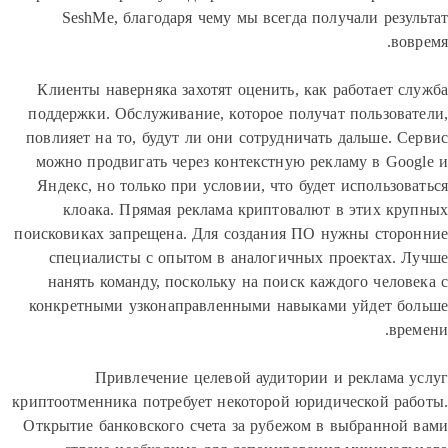
SeshMe, благодаря чему мы всегда получали рез
в
Клиенты наверняка захотят оценить, как работает 
поддержки. Обслуживание, которое получат пользов
повлияет на то, будут ли они сотрудничать дальше. 
можно продвигать через контекстную рекламу в Go
Яндекс, но только при условии, что будет использо
клоака. Прямая реклама криптовалют в этих к
поисковиках запрещена. Для создания ПО нужны сто
специалисты с опытом в аналогичных проектах.
нанять команду, поскольку на поиск каждого чело
конкретными узконаправленными навыками уйдет 
вр
Привлечение целевой аудитории и реклама
криптоотменника потребует некоторой юридической р
Открытие банковского счета за рубежом в выбранно