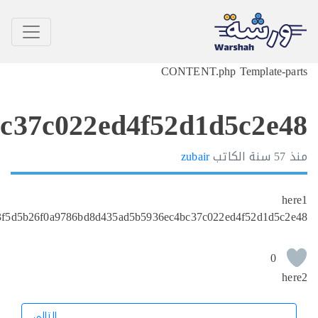
30e4eb643f5d5b26f0a978