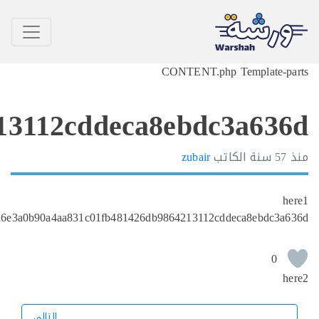
715d4ccfa6e3a0b90a4aa8