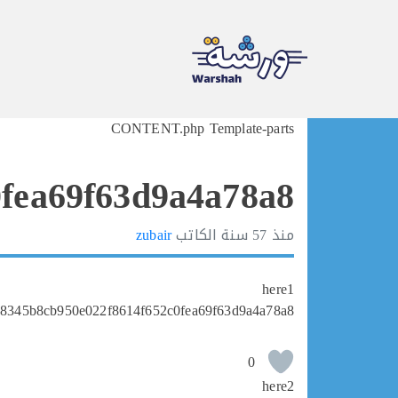
Ski
CONTENT.php Template-parts
t
conten
fea69f63d9a4a78a8
منذ
57 سنة
الكاتب
zubair
here1
8345b8cb950e022f8614f652c0fea69f63d9a4a78a8
0
here2