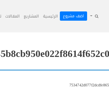
اضف مشروع
الرئيسية
المشاريع
المقالات
ت
5b8cb950e022f8614f652c0
7534742d077f2dcdfe865