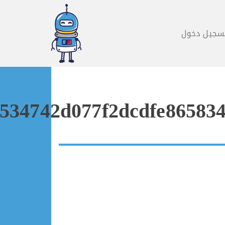
سجيل دخول
534742d077f2dcdfe865834