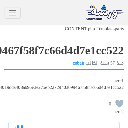
c48fe9ab94019dda408ab9