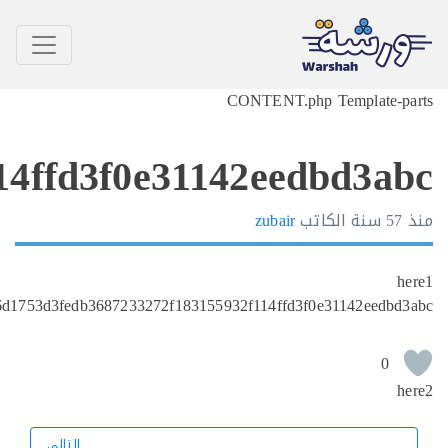
f815bc56d1753d3fedb3687