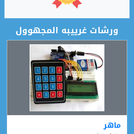
ورشات غرييبه المجهوول
ماهر