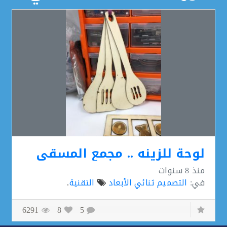
لوحة للزينه .. مجمع المسقي
منذ
8 سنوات
في:
التصميم ثنائي الأبعاد
التقنية
.
6291
8
5