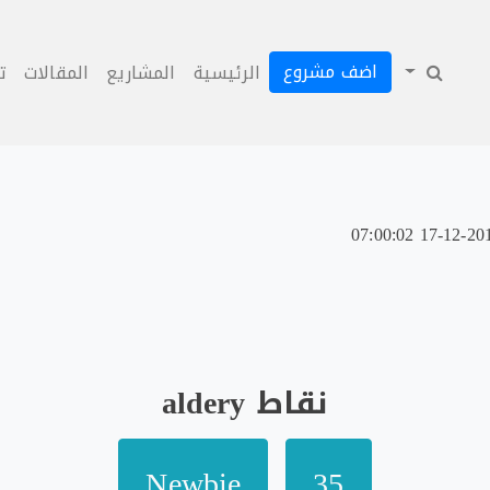
اضف مشروع
الرئيسية
المشاريع
المقالات
ت
نقاط aldery
Newbie
35