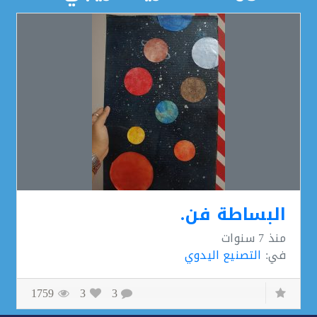
البساطة فن.
منذ
7 سنوات
في:
التصنيع اليدوي
1759
3
3