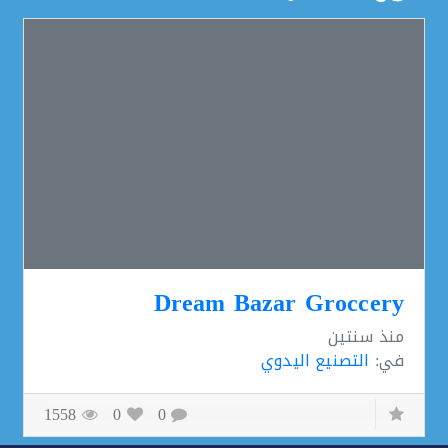
Dream Bazar Groccery
منذ
سنتين
في:
التصنيع اليدوي
1558
0
0