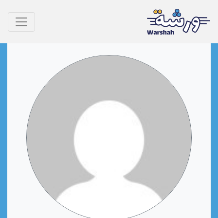
Ski
t
conten