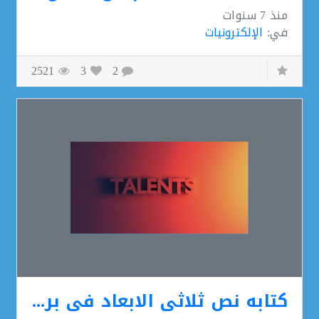
منذ
7 سنوات
في:
الإلكترونيات
2521
3
2
كتابه نص ثلاثي الابعاد في برنامج Blenderمع عمل تلاعب بالضوء والظل