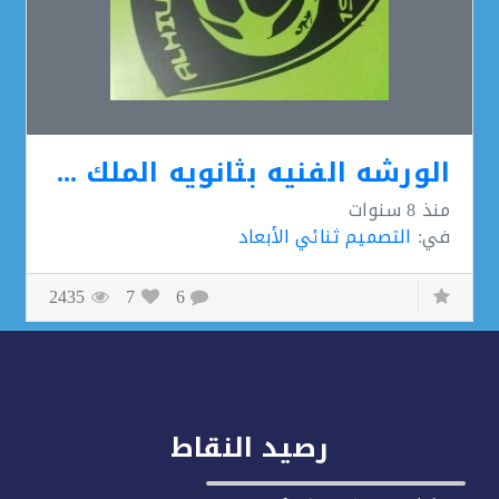
الورشه الفنيه بثانويه الملك خالد
منذ
8 سنوات
في:
التصميم ثنائي الأبعاد
2435
7
6
رصيد النقاط