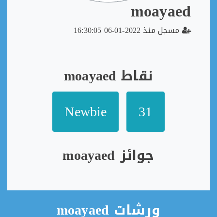
moayaed
مسجل منذ 2022-01-06 16:30:05
نقاط moayaed
Newbie
31
جوائز moayaed
ورشات moayaed