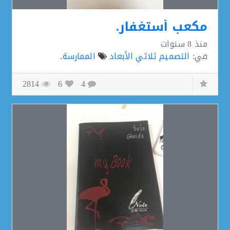
مكعب أستغفار.
منذ
8 سنوات
في:
التصميم ثلاثي الأبعاد
الممارسة
.
2814
6
4