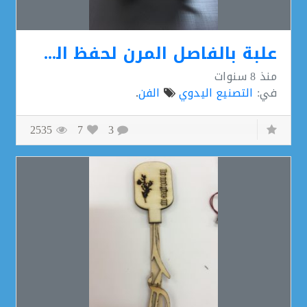
علبة بالفاصل المرن لحفظ السكر
منذ
8 سنوات
في:
التصنيع اليدوي
الفن
.
2535
7
3