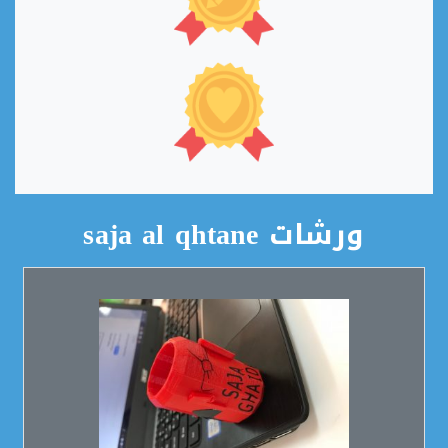
ورشات saja al qhtane