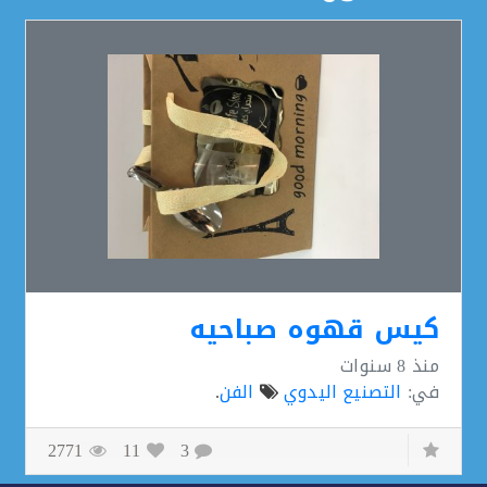
كيس قهوه صباحيه
منذ
8 سنوات
في:
التصنيع اليدوي
الفن
.
2771
11
3