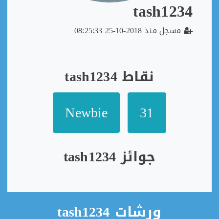
tash1234
مسجل منذ 2018-10-25 08:25:33
نقاط tash1234
Newbie
31
جوائز tash1234
ورشات tash1234