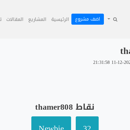
اضف مشروع
الرئيسية
المشاريع
المقالات
ت
th
نقاط thamer808
Newbie
32