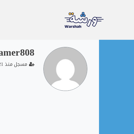
Ski
amer808
t
conten
مسجل منذ 2021-12-11 21:31:58