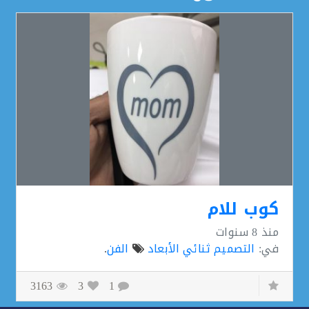
كوب للام
منذ
8 سنوات
في:
التصميم ثنائي الأبعاد
الفن
.
3163
3
1