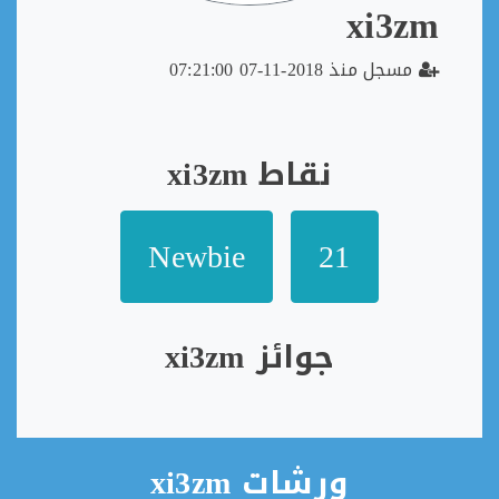
xi3zm
مسجل منذ 2018-11-07 07:21:00
نقاط xi3zm
Newbie
21
جوائز xi3zm
ورشات xi3zm