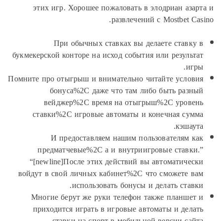
этих игр. Хорошее п
При обычных с
букмекерской конторе на 
Помните про отыгрыш и вн
бонуса%2C даже
вейджер%2C вре
ставки%2C игровые 
И предоставля
предматчевые%2C а
“[newline]После эти
войдут в свой личных к
использов
Многие берут же ру
приходится играть в
ставки на спор