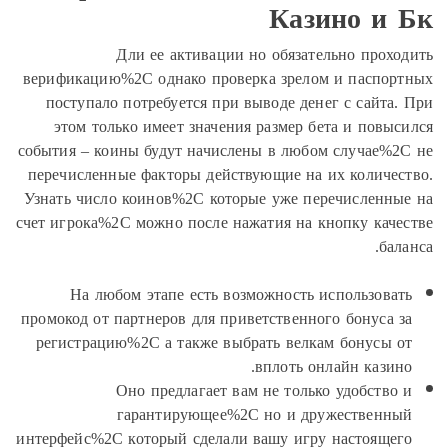
Дли ее актив
верификацию%2C однако п
поступало потребуется 
этом только имеет зн
события – коины будут на
перечисленные факторы д
Узнать число коинов%2C 
счет игрока%2C можно посл
На любом этапе ест
промокод от партнеров для
регистрацию%2C а также
Оно предлага
гарантирующ
интерфейс%2C который сде