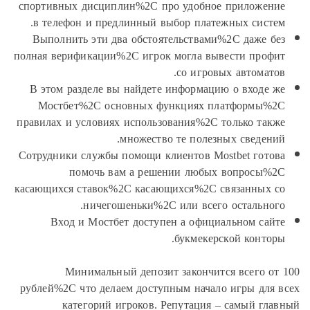
спортивных дисциплин%2
в телефон и предлинн
Выполнить эти два об
полная верификации%2C и
В этом разделе вы най
Мостбет%2C основны
правилах и условиях исп
множе
Сотрудники службы помощ
помочь вам а 
касающихся ставок%2C ка
ничегошеньк
Вход и Мостбет до
Минимальный деп
рублей%2C что делаем до
категорий игрок