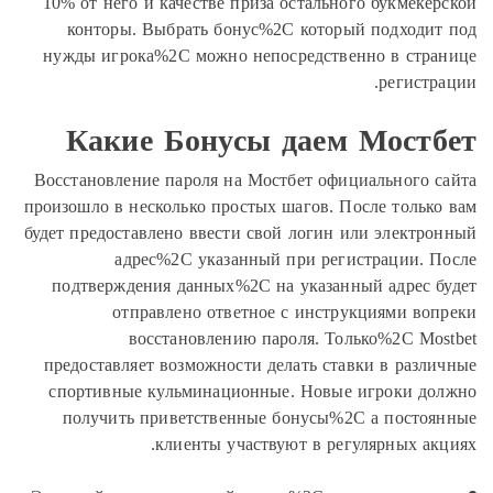
10% от него и качестве
конторы. Выбрать б
нужды игрока%2C можно
Какие Бону
Восстановление пароля н
произошло в несколько пр
будет предоставлено ввес
адрес%2C указ
подтверждения данных
отправлено отв
восстановлен
предоставляет возможно
спортивные кульминац
получить приветстве
клиенты у