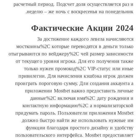
расчетный период. Подс
неделю – же ночь
Фактиче
За достижен
мосткоины%2C которые
отыгрываются по вейдже
от текущего уровня иг
только нужен про
привилегии. Для нач
проиграть пороговую с
приложении Mostb
данные%2C вкл
контактную инфор
придумать пароль. По
должно быстро най
функции благодар
пользовательского инт