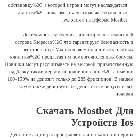
обстановку%2C а которой
азартом%2C полагаяс
Деятельность заве
острова Кюрасао%2C ч
честность игр. Мы
клиентов%2C предлагая 
Новички могут рассчитыва
надбавку также первом 
100–150% на депозит толь
клубе также действу
Скача
Действие акций распрост