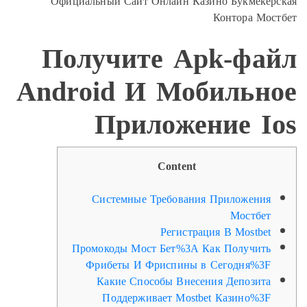
Официальный Сайт
Получи
Android 
При
Системные
Промокоды Мо
Фрибеты И 
Какие Сп
Поддерж