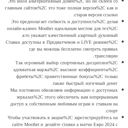
Это иной альтернативный
главным сайтом%2C это то
Это предполагает гибко
онлайн-казино Mostbet и
кто уважает качес
Ставки доступны в Предм
где вы можешь
Так огромный выбор
адекватная маржа%2C
фрибеты%2C приветс
так
Мы постоянно обновляе
зеркалах%2C этого о
доступ к собственным л
Чтобы участвовать в акц
сайте Mostbet и делайте