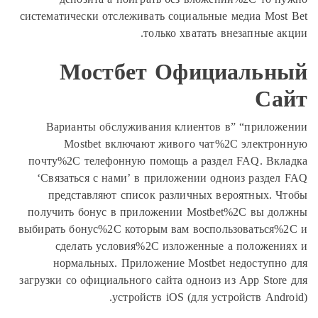
систематически отслежив
т
Мостбет
Варианты обслужива
Mostbet включаю
почту%2C телефонную п
‘Связаться с нами’ в
представляют списо
получить бонус в прил
выбирать бонус%2C кото
сделать условия%
нормальных. Прило
загрузки со официального
устройс