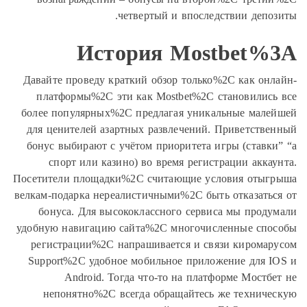
четве
Истор
Давайте проведу кратки
платформы%2C эти ка
более популярных%2C пр
для ценителей азартных
бонус выбирают с учёто
спорт или казино) 
Посетители площадки%2C
велкам-подарка нереалист
бонуса. Для высокок
удобную навигацию сайт
регистрации%2C напра
Support%2C удобное мо
Android. Тогда 
непонятно%2C всегд