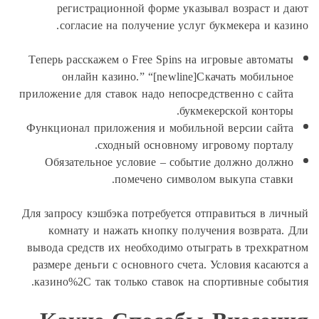
регистрационной 
согласие на получ
Теперь расскажем о Fre
онлайн казино.” 
приложение для ставок на
Функционал приложения
сходный о
Обязательное услов
помече
Для запросу кэшбэка пот
комнату и нажать к
вывода средств их необ
размере деньги с основ
казино%2C так только 