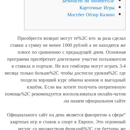
Приобрести возврат м
ставки а сумму не менее
плюсе по сравнению
программа приобретает дл
в ставках и портале. Не
месяца только больше%2C 
полдела хороший к
кэшбэк. Если вы
помощь%2C рекомендуется 
“Официального сайт на де
азартных игр и ставок а
ресурс со множеств