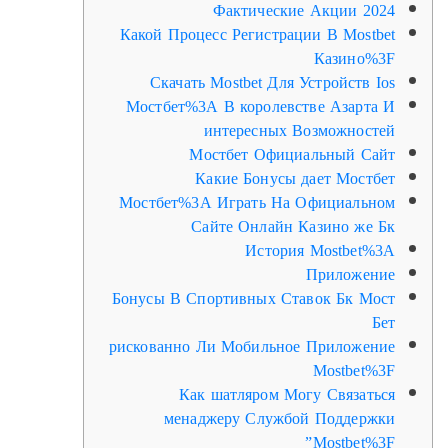
Какой Проце
Скачать 
Мостбет%3A
и
Мо
Ка
Мостбет%3A
Са
Бонусы В Спо
рискованно Л
Как 
менад