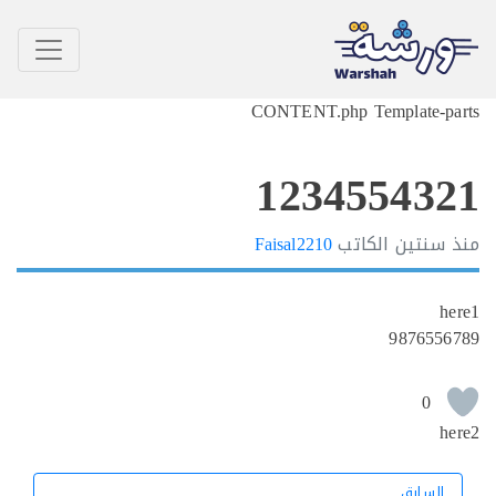
CONTENT.php Template-p
12345543
سنتين
الكاتب
Faisal2210
h
987655
0
h
السابق
السابق