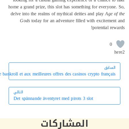
Du premier dépôt au jackpot Bitcoin : comment les promotions transf