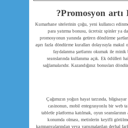
Promosyon artı 
Kumarhane sitelerinin çoğu, yeni kullanıcı edin
para yatırma bonusu, ücretsiz spinler ya d
promosyonun yanında getiren döndürme şartları
aşırı fazla döndürme kuralları dolayısıyla makul
faydalanma şartlarını okumak ile minik b
seanslarında kullanıma açık. Ek ödülleri ha
sağlamalarıdır. Kazandığınız bonusları döndü
Çağımızın yoğun hayat tarzında, bilgisayar
casinonun, mobil entegrasyonlu bir web tab
tabletle platforma katılmak, oyun seanslarını
konumda olması, metinlerin keyifli görülme
kampanyalarından veya yarışmalardan derhal farkı