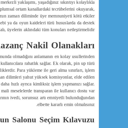
merkezli yaklaşımı, yaşadığınız sıkıntıyı kolaylıkla
plumsal ortam kanallardaki tecrübelerini okuyarak,
uzun zaman diliminde üye memnuniyeti kötü etkiler
lebi ya da oyun kaideleri türü hususlarda da destek
lı, üyelerin aklındaki tüm konuları netleştirmelidir.
 Kazanç Nakil Olanakları
rumunda olmadığını anlamanın en kolay usullerinden
 kullanıcılara rahatlık sağlar. Ek olarak, pin up türü
klerdir. Para yükleme ile geri alma sınırları, işlem
man dilimleri yahut yüksek komisyonlar, elde edilen
 daha hızlı ayrıca kimliksiz işlem yapmanızı sağlar.
mali meselelerde transparan ile kullanıcı dostu var
rının ivedi, sorunsuz artı emniyetli bulunduğundan
elbette kararlı emin olmalısınız.
n Salonu Seçim Kılavuzu