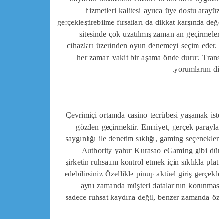
hizmetleri kalitesi ayrıca üye dostu aray
gerçekleştirebilme fırsatları da dikkat karşında de
sitesinde çok uzatılmış zaman an geçirmel
cihazları üzerinden oyun denemeyi seçim eder.
her zaman vakit bir aşama önde durur. Transpa
yorumlarını di
Çevrimiçi ortamda casino tecrübesi yaşamak iste
gözden geçirmektir. Emniyet, gerçek parayla
saygınlığı ile denetim sıklığı, gaming seçenekle
Authority yahut Kurasao eGaming gibi dünya 
şirketin ruhsatını kontrol etmek için sıklıkla p
edebilirsiniz Özellikle pinup aktüel giriş gerçekle
aynı zamanda müşteri datalarının korunması,
sadece ruhsat kaydına değil, benzer zamanda öze