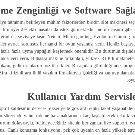
me Zenginliği ve Software Sağl
 üye tatminini belirleyen mühim faktörlerden biridir. slot makinesi s
ı krupiyer destekli masalar da istek görmektedir. pin up casino gibi 
lerini üst seviyeye taşır. Netent, Micro gaming, Evolution Gaming benz
ler ayrıca sorunsuz herhangi bir oyun yaşantısı verir. Henüz başlaya
ha fazla fazla uyma yaptığını keşfetmek önemlidir. Bu durumun dışın
kında veri verir. Bilhassa makine tutkunları, yüksek RTP’li makineler
anı, gelir oranlarını pozitif etkiler. Bu açıdan görüldüğünde, program
 Zira ki izinli artı ünlü yazılım firmalarıyla işbirliği yapan uygulama
oyu
Kullanıcı Yardım Servisl
port kalitesinin derecesi ekseriyetle göz ardı edilir fakat yaşanabile
 sürecinde yahut ödeme basamaklarında karşılaşılabilecek teknik sorun
urum dolayısıyla, belirleyeceğiniz sitenin her zaman live support, e-p
nuz. Canlı konuşma fonksiyonu, pek çok üyenin en fazla yüksek tercih