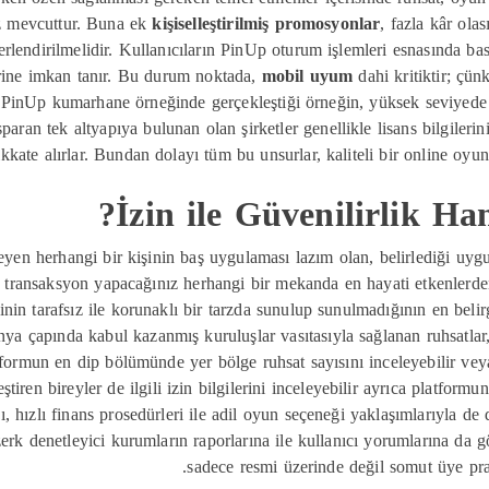
üz mevcuttur. Buna ek
kişiselleştirilmiş promosyonlar
, fazla kâr ola
ğerlendirilmelidir. Kullanıcıların PinUp oturum işlemleri esnasında ba
erine imkan tanır. Bu durum noktada,
mobil uyum
dahi kritiktir; çü
 PinUp kumarhane örneğinde gerçekleştiği örneğin, yüksek seviyede e
ran tek altyapıya bulunan olan şirketler genellikle lisans bilgilerini
kkate alırlar. Bundan dolayı tüm bu unsurlar, kaliteli bir online oyun
İzin ile Güvenilirlik Ha
yen herhangi bir kişinin baş uygulaması lazım olan, belirlediği uyg
 transaksyon yapacağınız herhangi bir mekanda en hayati etkenlerden
rinin tarafsız ile korunaklı bir tarzda sunulup sunulmadığının en beli
çapında kabul kazanmış kuruluşlar vasıtasıyla sağlanan ruhsatlar, sit
latformun en dip bölümünde yer bölge ruhsat sayısını inceleyebilir ve
ştiren bireyler de ilgili izin bilgilerini inceleyebilir ayrıca platform
 hızlı finans prosedürleri ile adil oyun seçeneği yaklaşımlarıyla de
rk denetleyici kurumların raporlarına ile kullanıcı yorumlarına da g
sadece resmi üzerinde değil somut üye pra