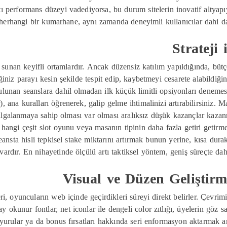
tı performans düzeyi vadediyorsa, bu durum sitelerin inovatif altyapıy
herhangi bir kumarhane, aynı zamanda deneyimli kullanıcılar dahi da
Strateji
ı sunan keyifli ortamlardır. Ancak düzensiz katılım yapıldığında, bü
iniz parayı kesin şekilde tespit edip, kaybetmeyi cesarete alabildiğ
ulunan seanslara dahil olmadan ilk küçük limitli opsiyonları denemesi 
, ana kuralları öğrenerek, galip gelme ihtimalinizi artırabilirsiniz. 
algalanmaya sahip olması var olması aralıksız düşük kazançlar kazan
p hangi çeşit slot oyunu veya masanın tipinin daha fazla getiri getirm
eansta hisli tepkisel stake miktarını artırmak bunun yerine, kısa du
vardır. En nihayetinde ölçülü artı taktiksel yöntem, geniş süreçte dah
Visual ve Düzen Geliştirme
ri, oyuncuların web içinde geçirdikleri süreyi direkt belirler. Çevri
y okunur fontlar, net iconlar ile dengeli color zıtlığı, üyelerin göz s
urular ya da bonus fırsatları hakkında seri enformasyon aktarmak ama