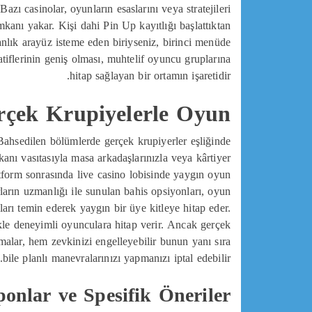
 Bazı casinolar, oyunların esaslarını veya stratejileri
kanı yakar. Kişi dahi Pin Up kayıtlığı başlattıktan
ranlık arayüz isteme eden biriyseniz, birinci menüde
tiflerinin geniş olması, muhtelif oyuncu gruplarına
hitap sağlayan bir ortamın işaretidir.
çek Krupiyelerle Oyun
 Bahsedilen bölümlerde gerçek krupiyerler eşliğinde
anı vasıtasıyla masa arkadaşlarınızla veya kârtiyer
platform sonrasında live casino lobisinde yaygın oyun
rların uzmanlığı ile sunulan bahis opsiyonları, oyun
aları temin ederek yaygın bir üye kitleye hitap eder.
ikle deneyimli oyunculara hitap verir. Ancak gerçek
malar, hem zevkinizi engelleyebilir bunun yanı sıra
bile planlı manevralarınızı yapmanızı iptal edebilir.
nlar ve Spesifik Öneriler