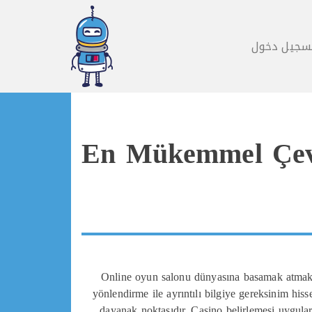
سجيل دخول
En Mükemmel Çevr
Online oyun salonu dünyasına basamak atmak di
yönlendirme ile ayrıntılı bilgiye gereksinim his
dayanak noktasıdır. Casino belirlemesi uygular