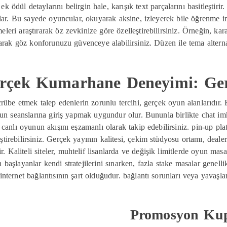
ek ödül detaylarını belirgin hale, karışık text parçalarını basitleştirir.
lar. Bu sayede oyuncular, okuyarak aksine, izleyerek bile öğrenme im
eleri araştırarak öz zevkinize göre özelleştirebilirsiniz. Örneğin, ka
arak göz konforunuzu güvenceye alabilirsiniz. Düzen ile tema alterna
rçek Kumarhane Deneyimi: Ger
crübe etmek talep edenlerin zorunlu tercihi, gerçek oyun alanlarıdır.
oyun seanslarına giriş yapmak uygundur olur. Bununla birlikte chat imk
ile canlı oyunun akışını eşzamanlı olarak takip edebilirsiniz. pin-up 
ştirebilirsiniz. Gerçek yayının kalitesi, çekim stüdyosu ortamı, deale
. Kaliteli siteler, muhtelif lisanlarda ve değişik limitlerde oyun mas
başlayanlar kendi stratejilerini sınarken, fazla stake masalar genell
ternet bağlantısının şart olduğudur. bağlantı sorunları veya yavaşla
Promosyon Kupo