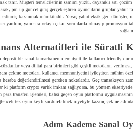
anak tanır. Müşteri temsilcilerinin samimi yüzlü, dayanıklı artı çözüm 
rak, pin up güncel giriş gerçekleştiren oyuncuların gruplar yahut to
ikir edinmiş kazanmak mümkündür. Yavaş yahut eksik geri dönüşler, 
nıcı yardımı, yanı sıra ortaya çıkan sorunlarda olmayıp promosyon ta
sağlama
inans Alternatifleri ile Süratli
 deposit bir sanal kumarhanenin emniyeti ile kullanıcı friendly du
-cüzdanlar veya dijital para birimleri gibi çeşitli metotların verilmesi,
ara çekme metotları, kullanıcı memnuniyetini iyileştiren mühim özelli
 da hesaba değerlendirilmesi gereken noktalardır. Geç transaksyon za
er ki platform crypto varlık imkanı sağlıyorsa, bu yöntem ekseriyetle
n para transferi işlemleri, bahsi geçen oyun platformu uygulamasının 
ğlenceli tek oyun keyfi sürdürebilmek niyetiyle kazanç çekme adımla
Adım Kademe Sanal Oyu