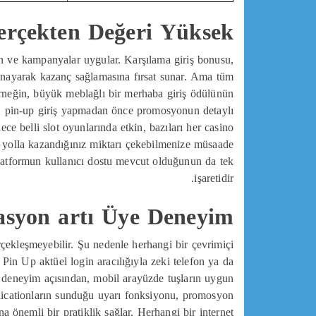
rçekten Değeri Yüksek?
n ve kampanyalar uygular. Karşılama giriş bonusu,
oynayarak kazanç sağlamasına fırsat sunar. Ama tüm
rneğin, büyük meblağlı bir merhaba giriş ödülünün
da, pin-up giriş yapmadan önce promosyonun detaylı
ce belli slot oyunlarında etkin, bazıları her casino
ek yolla kazandığınız miktarı çekebilmenize müsaade
platformun kullanıcı dostu mevcut olduğunun da tek
işaretidir.
syon artı Üye Deneyim
çekleşmeyebilir. Şu nedenle herhangi bir çevrimiçi
Pin Up aktüel login aracılığıyla zeki telefon ya da
e deneyim açısından, mobil arayüzde tuşların uygun
plicationların sunduğu uyarı fonksiyonu, promosyon
 önemli bir pratiklik sağlar. Herhangi bir internet