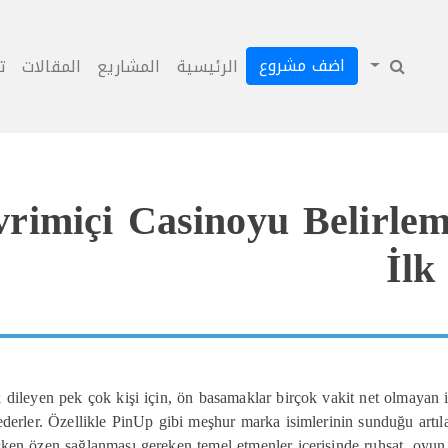
اضف مشروع
الرئيسية
المشاريع
المقالات
ت
imiçi Casinoyu Belirlem
İlk
leyen pek çok kişi için, ön basamaklar birçok vakit net olmayan ile 
sederler. Özellikle PinUp gibi meşhur marka isimlerinin sunduğu artıla
ken özen sağlanması gereken temel etmenler içerisinde ruhsat, oyun çe