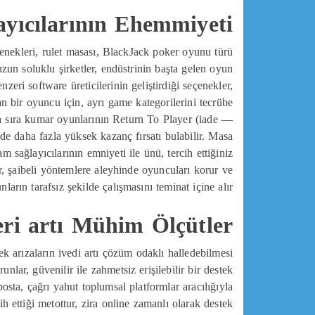
ayıcılarının Ehemmiyeti
eçenekleri, rulet masası, BlackJack poker oyunu türü
uzun soluklu şirketler, endüstrinin başta gelen oyun
eri software üreticilerinin geliştirdiği seçenekler,
n bir oyuncu için, ayrı game kategorilerini tecrübe
da sıra kumar oyunlarının Return To Player (iade —
de daha fazla yüksek kazanç fırsatı bulabilir. Masa
 sağlayıcılarının emniyeti ile ünü, tercih ettiğiniz
lar, şaibeli yöntemlere aleyhinde oyuncuları korur ve
nların tarafsız şekilde çalışmasını teminat içine alır.
eri artı Mühim Ölçütler
cek arızaların ivedi artı çözüm odaklı halledebilmesi
lar, güvenilir ile zahmetsiz erişilebilir bir destek
osta, çağrı yahut toplumsal platformlar aracılığıyla
 ettiği metottur, zira online zamanlı olarak destek