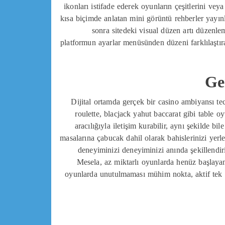
ikonları istifade ederek oyunların çeşitlerini veya 
kısa biçimde anlatan mini görüntü rehberler yayın
sonra sitedeki visual düzen artı düzenlem
platformun ayarlar menüsünden düzeni farklılaştır
Ge
Dijital ortamda gerçek bir casino ambiyansı te
roulette, blacjack yahut baccarat gibi table 
aracılığıyla iletişim kurabilir, aynı şekilde b
masalarına çabucak dahil olarak bahislerinizi yerle
deneyiminizi deneyiminizi anında şekillendirir
Mesela, az miktarlı oyunlarda henüz başlayan 
oyunlarda unutulmaması mühim nokta, aktif tek in