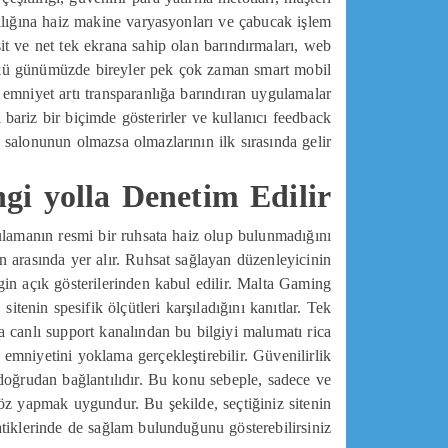
sılığına haiz makine varyasyonları ve çabucak işlem
sit ve net tek ekrana sahip olan barındırmaları, web
nkü günümüzde bireyler pek çok zaman smart mobil
mniyet artı transparanlığa barındıran uygulamalar
 bariz bir biçimde gösterirler ve kullanıcı feedback
 salonunun olmazsa olmazlarının ilk sırasında gelir.
ngi yolla Denetim Edilir?
ulamanın resmi bir ruhsata haiz olup bulunmadığını
 arasında yer alır. Ruhsat sağlayan düzenleyicinin
rgin açık gösterilerinden kabul edilir. Malta Gaming
enin spesifik ölçütleri karşıladığını kanıtlar. Tek
ya canlı support kanalından bu bilgiyi malumatı rica
un emniyetini yoklama gerçekleştirebilir. Güvenilirlik
 doğrudan bağlantılıdır. Bu konu sebeple, sadece ve
öz yapmak uygundur. Bu şekilde, seçtiğiniz sitenin
tiklerinde de sağlam bulunduğunu gösterebilirsiniz.