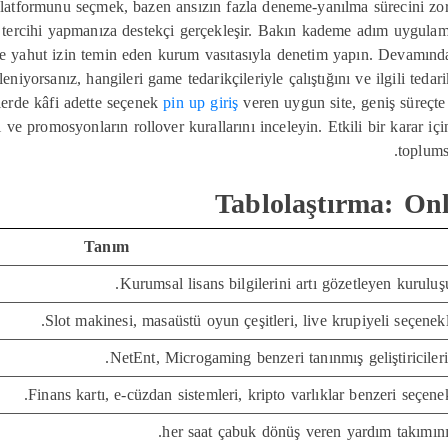
atformunu seçmek, bazen ansızın fazla deneme-yanılma sürecini zorun
tercihi yapmanıza destekçi gerçekleşir. Bakın kademe adım uygulama
ite yahut izin temin eden kurum vasıtasıyla denetim yapın. Devamında 
eniyorsanız, hangileri game tedarikçileriyle çalıştığını ve ilgili ted
rilerde kâfi adette seçenek
pin up giriş
veren uygun site, geniş süreçt
ve promosyonların rollover kurallarını inceleyin. Etkili bir karar iç
toplums
Tablolaştırma: On
Tanım
Kurumsal lisans bilgilerini artı gözetleyen kuruluş
Slot makinesi, masaüstü oyun çeşitleri, live krupiyeli seçenekl
NetEnt, Microgaming benzeri tanınmış geliştiricileri
Finans kartı, e-cüzdan sistemleri, kripto varlıklar benzeri seçenek
her saat çabuk dönüş veren yardım takımın