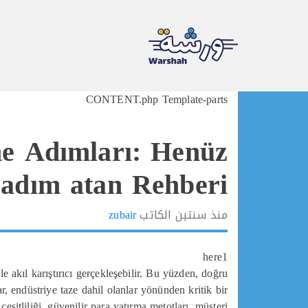
Ski
CONTENT.php Template-parts
t
conten
e Adımları: Henüz
 adım atan Rehberi
منذ
سنتين
الكاتب
zubair
here1
akıl karıştırıcı gerçekleşebilir. Bu yüzden, doğru
r, endüstriye taze dahil olanlar yönünden kritik bir
şitliliği, güvenilir para yatırma metotları, müşteri