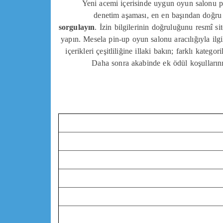
Yeni acemi içerisinde uygun oyun salonu pl
denetim aşaması, en en başından doğru 
sorgulayın
. İzin bilgilerinin doğruluğunu resmî s
yapın. Mesela pin-up oyun salonu aracılığıyla ilgil
içerikleri çeşitliliğine illaki bakın; farklı katego
Daha sonra akabinde ek ödül koşullarını 