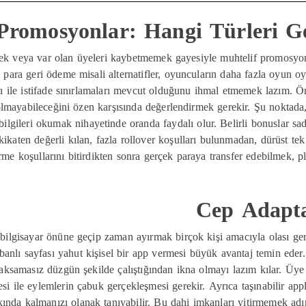
Promosyonlar: Hangi Türleri Ge
mek veya var olan üyeleri kaybetmemek gayesiyle muhtelif promosyo
a para geri ödeme misali alternatifler, oyuncuların daha fazla oyun 
 ile istifade sınırlamaları mevcut olduğunu ihmal etmemek lazım. Ö
 olmayabileceğini özen karşısında değerlendirmek gerekir. Şu nokta
ilgileri okumak nihayetinde oranda faydalı olur. Belirli bonuslar sade
kikaten değerli kılan, fazla rollover koşulları bulunmadan, dürüst t
rme koşullarını bitirdikten sonra gerçek paraya transfer edebilmek, 
Cep Adapta
 bilgisayar önüne geçip zaman ayırmak birçok kişi amacıyla olası ger
anlı sayfası yahut kişisel bir app vermesi büyük avantaj temin eder. 
n aksamasız düzgün şekilde çalıştığından ikna olmayı lazım kılar. Üy
si ile eylemlerin çabuk gerçekleşmesi gerekir. Ayrıca taşınabilir ap
nda kalmanızı olanak tanıyabilir. Bu dahi imkanları yitirmemek adına