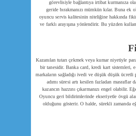
görevlisiyle bağlantıya irtibat kurmanıza ol
geride bırakmanızı mümkün kılar. Buna ek ola
oyuncu servis kalitesinin niteliğine hakkında f
ve farklı arayışına yönlendirir. Bu yüzden kulla
F
Kazanılan tutarı çekmek veya kumar niyetiyle para
bir tanesidir. Banka card, kredi kart sistemleri, e
markaların sağladığı ivedi ve düşük düşük ücretli p
adımı süresi artı kesilen fazladan masraflar
kazancın hazzını çıkarmanızı engel olabilir. Eğ
Oyuncu geri bildirimlerinde ekseriyetle övgü ala
olduğunu gösterir. O halde, sürekli zamanda e