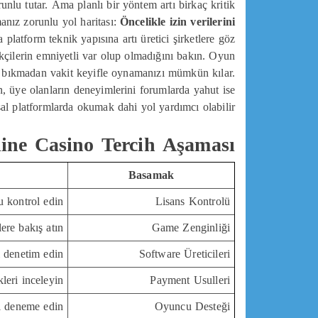
lu tutar. Ama planlı bir yöntem artı birkaç kritik
nız zorunlu yol haritası:
Öncelikle izin verilerini
platform teknik yapısına artı üretici şirketlere göz
arikçilerin emniyetli var olup olmadığını bakın. Oyun
e bıkmadan vakit keyifle oynamanızı mümkün kılar.
in, üye olanların deneyimlerini forumlarda yahut ise
al platformlarda okumak dahi yol yardımcı olabilir.
line Casino Tercih Aşaması
Basamak
u kontrol edin.
Lisans Kontrolü
ere bakış atın.
Game Zenginliği
 denetim edin.
Software Üreticileri
leri inceleyin.
Payment Usulleri
ı deneme edin.
Oyuncu Desteği