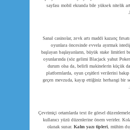
sayfası mobil ekranda bile yüksek nitelik ar
Sanal casinolar, zevk artı maddi kazanç fırsat
oyunlara öncesinde evvela ayırmak istediğ
başlayan başlayanların, büyük stake limitleri b
oyunlarında (söz gelimi Blacjack yahut Poker)
durum olsa da, belirli makinelerin küçük d
platformlarda, oyun çeşitleri verilerini bakı
geçen mevzuda, kayıp ettiğiniz herhangi bir s
Çevrimiçi ortamlarda text ile görsel düzenlemele
kullanıcı yüzü düzenlerine önem verirler. Kola
olanak sunar.
Kalın yazı tipleri
, mühim duy