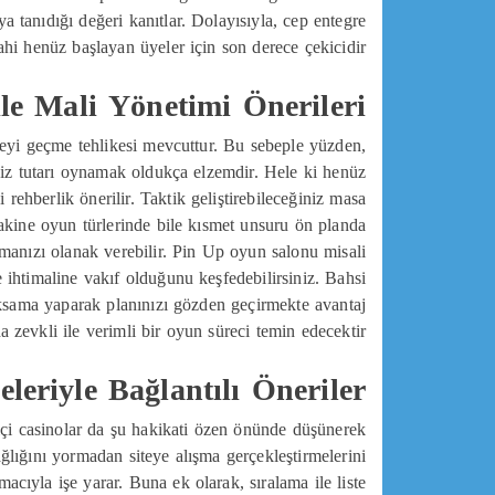
a tanıdığı değeri kanıtlar. Dolayısıyla, cep entegre
hi henüz başlayan üyeler için son derece çekicidir.
 ile Mali Yönetimi Önerileri
tçeyi geçme tehlikesi mevcuttur. Bu sebeple yüzden,
iniz tutarı oynamak oldukça elzemdir. Hele ki henüz
rehberlik önerilir. Taktik geliştirebileceğiniz masa
Makine oyun türlerinde bile kısmet unsuru ön planda
manızı olanak verebilir. Pin Up oyun salonu misali
e ihtimaline vakıf olduğunu keşfedebilirsiniz. Bahsi
raksama yaparak planınızı gözden geçirmekte avantaj
a zevkli ile verimli bir oyun süreci temin edecektir.
leriyle Bağlantılı Öneriler
miçi casinolar da şu hakikati özen önünde düşünerek
ağlığını yormadan siteye alışma gerçekleştirmelerini
cıyla işe yarar. Buna ek olarak, sıralama ile liste