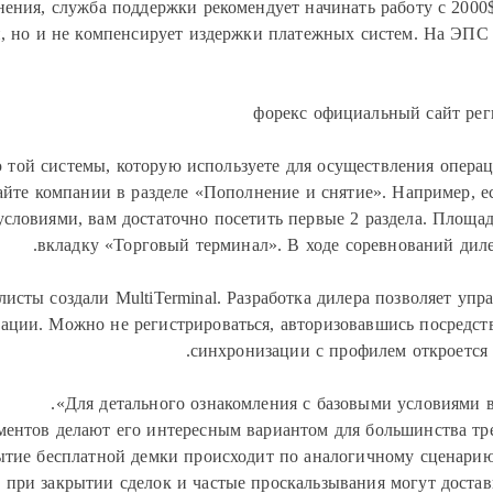
ния, служба поддержки рекомендует начинать работу с 2000$
, но и не компенсирует издержки платежных систем. На ЭПС д
ю той системы, которую используете для осуществления опер
айте компании в разделе «Пополнение и снятие». Например, е
ловиями, вам достаточно посетить первые 2 раздела. Площадк
вкладку «Торговый терминал». В ходе соревнований диле
исты создали MultiTerminal. Разработка дилера позволяет уп
ции. Можно не регистрироваться, авторизовавшись посредство
синхронизации с профилем откроется 
Для детального ознакомления с базовыми условиями ва
ментов делают его интересным вариантом для большинства тре
тие бесплатной демки происходит по аналогичному сценарию,
и при закрытии сделок и частые проскальзывания могут доста