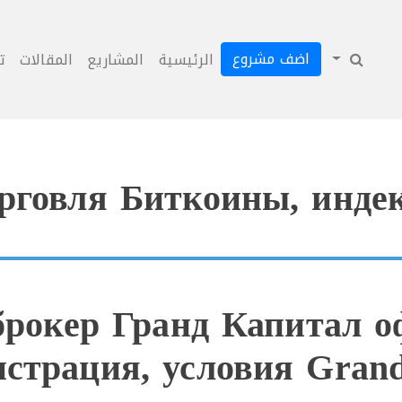
اضف مشروع
الرئيسية
المشاريع
المقالات
ت
рговля Биткоины, индек
брокер Гранд Капитал о
истрация, условия Grand