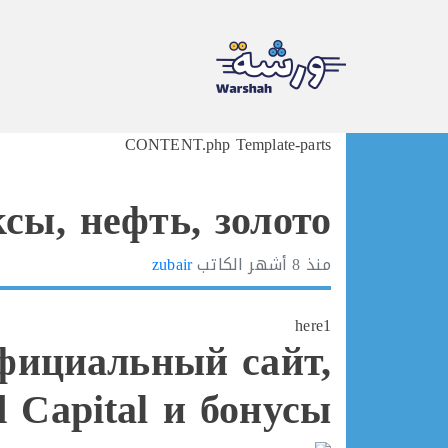
Ski
CONTENT.php Template-parts
t
conten
сы, нефть, золото
منذ
8 أشهر
الكاتب
zubair
here1
фициальный сайт,
 Capital и бонусы