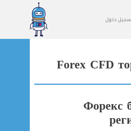
سجيل دخول
Forex CFD то
Форекс 
рег