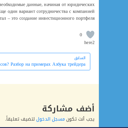
 необходимые данные, начиная от юридических
Еще один вариант сотрудничества с компанией
тал – это создание инвестиционного портфеля.
0
here2
السابق
السابق
сов? Разбор на примерах Азбука трейдера
أضف مشاركة
يجب أنت تكون
مسجل الدخول
لتضيف تعليقاً.