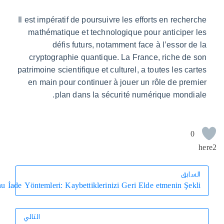
Il est impératif de poursuivre les efforts en rec
mathématique et technologique pour anticip
défis futurs, notamment face à l’essor
cryptographie quantique. La France, riche 
patrimoine scientifique et culturel, a toutes les 
en main pour continuer à jouer un rôle de p
plan dans la sécurité numérique mon
بق
ق
Bahis salonu İade Yöntemleri: Kaybettiklerinizi Geri Elde etmenin Ş
التالي