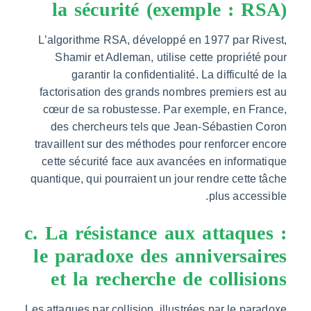
la sécurité (exemple : 
L’algorithme RSA, développé en 1977 par Ri
Shamir et Adleman, utilise cette propriét
garantir la confidentialité. La difficulté
factorisation des grands nombres premiers 
cœur de sa robustesse. Par exemple, en Fr
des chercheurs tels que Jean-Sébastien 
travaillent sur des méthodes pour renforcer 
cette sécurité face aux avancées en inform
quantique, qui pourraient un jour rendre cette
plus acces
c. La résistance aux attaqu
le paradoxe des anniversa
et la recherche de collis
Les attaques par collision, illustrées par le pa