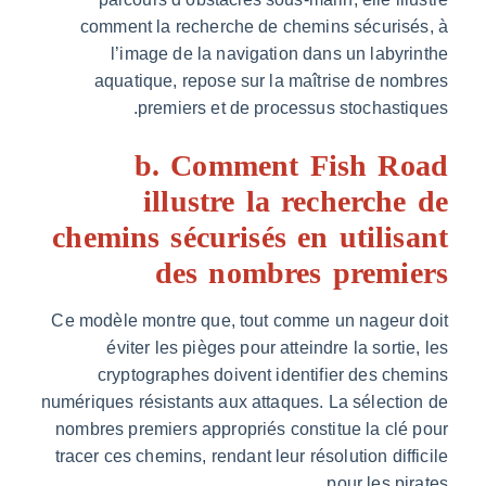
comment la recherche de chemins sécuris
l’image de la navigation dans un laby
aquatique, repose sur la maîtrise de n
premiers et de processus stochast
b. Comment Fish R
illustre la recherch
chemins sécurisés en utili
des nombres premi
Ce modèle montre que, tout comme un nageur
éviter les pièges pour atteindre la sorti
cryptographes doivent identifier des c
numériques résistants aux attaques. La sélect
nombres premiers appropriés constitue la cl
tracer ces chemins, rendant leur résolution dif
pour les pi