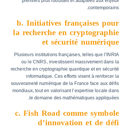
premiers plus robustes et adaptées aux 
contempor
b. Initiatives françaises 
la recherche en cryptograp
et sécurité numéri
Plusieurs institutions françaises, telles que l
ou le CNRS, investissent massivement da
recherche en cryptographie quantique et en sé
informatique. Ces efforts visent à renfor
souveraineté numérique de la France face aux
mondiaux, tout en valorisant l’expertise local
le domaine des mathématiques appliq
c. Fish Road comme symb
d’innovation et de 