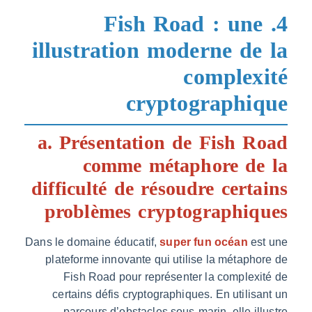
4. Fish Road : un
illustration moderne de
complex
cryptographi
a. Présentation de Fish R
comme métaphore de
difficulté de résoudre cert
problèmes cryptographiq
Dans le domaine éducatif,
super fun océan
es
plateforme innovante qui utilise la métaph
Fish Road pour représenter la complex
certains défis cryptographiques. En utilis
parcours d’obstacles sous-marin, elle il