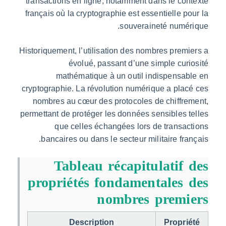
transactions en ligne, notamment dans le co
français où la cryptographie est essentielle p
souveraineté numér
Historiquement, l’utilisation des nombres prem
évolué, passant d’une simple cur
mathématique à un outil indispensa
cryptographie. La révolution numérique a pla
nombres au cœur des protocoles de chiffr
permettant de protéger les données sensibles 
que celles échangées lors de transa
bancaires ou dans le secteur militaire fra
Tableau récapitulatif
propriétés fondamentales 
nombres premi
Description
Propri