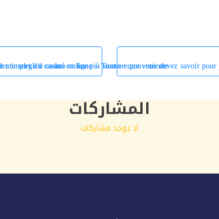
nti: scegli il casinò online più sicuro e conveniente
e complet du casino en ligne – Tout ce que vous devez savoir pour j
المشاركات
لا يوجد مشاركات