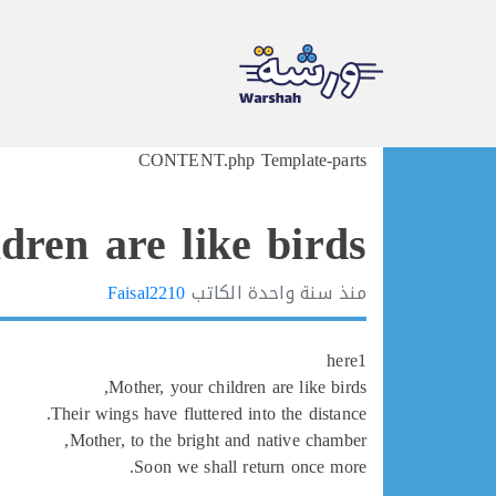
Ski
CONTENT.php Template-parts
t
conten
dren are like birds
منذ
سنة واحدة
الكاتب
Faisal2210
here1
Mother, your children are like birds,
Their wings have fluttered into the distance.
Mother, to the bright and native chamber,
Soon we shall return once more.