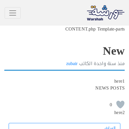
CONTENT.php Template-p
N
سنة واحدة
الكاتب
zubair
h
NEWS PO
0
h
السابق
السابق