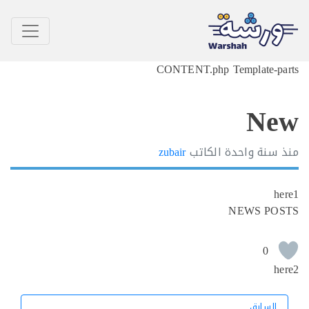
CONTENT.php Template-p
N
سنة واحدة
الكاتب
zubair
h
NEWS PO
0
h
السابق
السابق