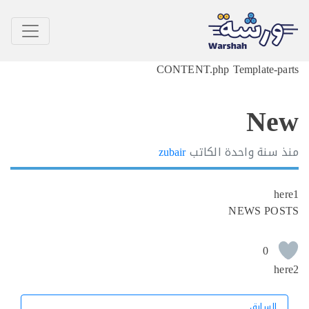
CONTENT.php Template-p
N
سنة واحدة
الكاتب
zubair
h
NEWS PO
0
h
السابق
السابق