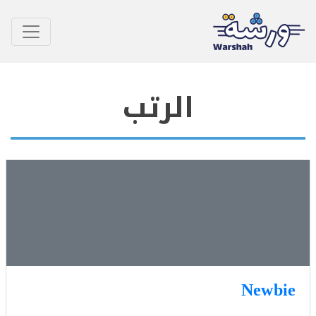
الرتب
Newb