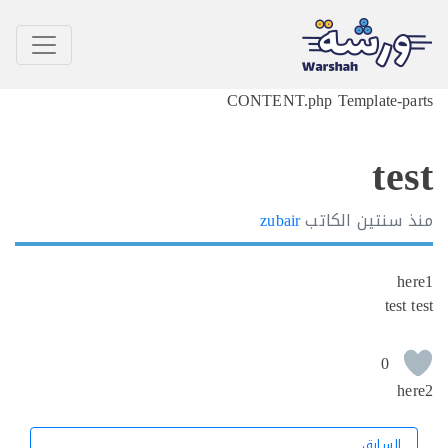
CONTENT.php Template-p
te
سنتين
الكاتب
zubair
h
tes
0
h
السابق
السابق