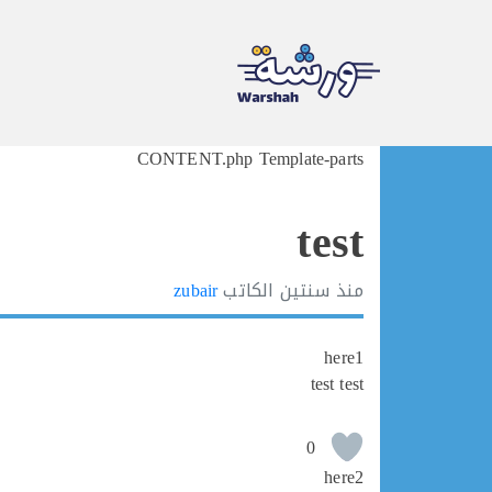
Ski
CONTENT.php Template-parts
t
conten
test
منذ
سنتين
الكاتب
zubair
here1
test test
0
here2