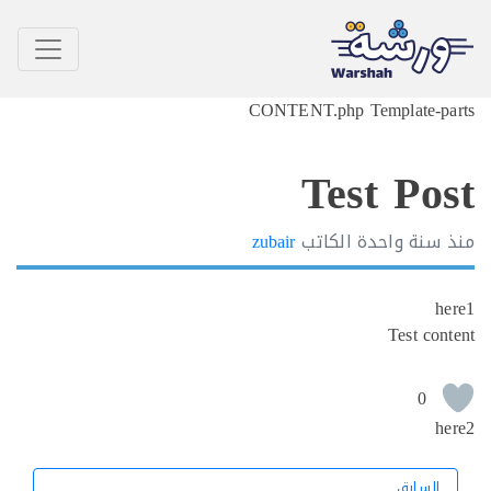
CONTENT.php Template-p
Test Po
سنة واحدة
الكاتب
zubair
h
Test co
0
h
السابق
السابق