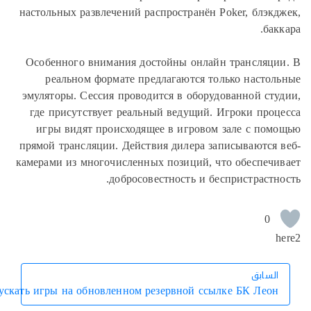
настольны
Особенн
реал
эмулятор
где при
игры 
прямой тр
камерами 
Виртуальное гэмблинг-платформа с акциями запускать игры 