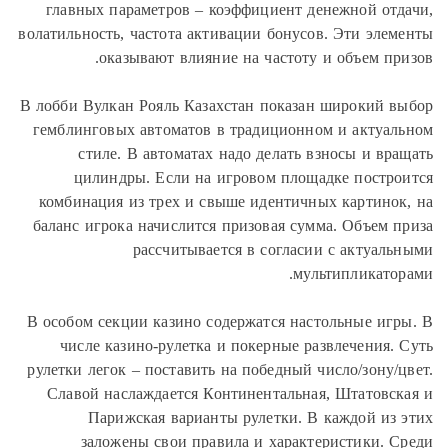
главны
волатильно
В лобби В
гемблинг
ст
цил
комбина
баланс и
В особом 
числ
рулетки л
Славой
П
за