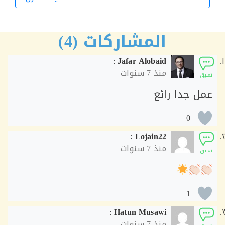
الورشة التالية
المشاركات (4)
:
Jafar Alobaid
منذ
7 سنوات
ق
ل جدا رائع
0
:
Lojain22
منذ
7 سنوات
ق
1
:
Hatun Musawi
منذ
7 سنوات