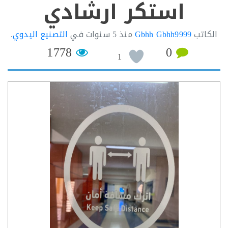
استكر ارشادي
اتب
Gbhh Gbhh9999
منذ
5 سنوات
في
التصنيع اليدوي
.
1778
0
1