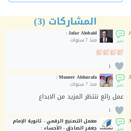
الورشة التالية
المشاركات (3)
:
Jafar Alobaid
منذ
7 سنوات
ق
1
:
Muneer Alshurafa
منذ
7 سنوات
ق
ل رائع ننتظر المزيد من الابداع
1
معمل التصنيع الرقمي - ثانوية الإمام
جعفر الصادق - الأحساء
:
ق