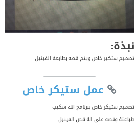
ذة:
م ستكير خاص ويتم قصه بطابعة الفينيل
عمل ستيكر خاص
م ستيكر خاص ببرنامج انك سكيب
تة وقصه على الة قص الفينيل