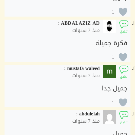
1
:
ABDALAZIZ AD
منذ
7 سنوات
ق
رة جميلة
1
:
mustafa waleed
منذ
7 سنوات
ق
يل جدا
1
:
abdulelah
منذ
7 سنوات
ق
يل