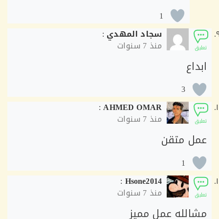
1
سجاد المهدي
:
منذ
7 سنوات
ق
اع
3
:
AHMED OMAR
منذ
7 سنوات
ق
ل متقن
1
:
Hsone2014
منذ
7 سنوات
ق
الله عمل مميز