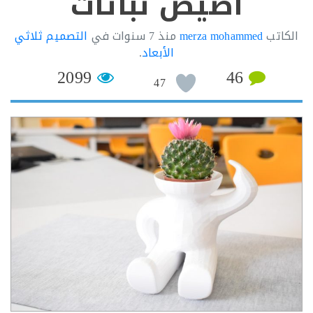
اصيص نباتات
اتب
merza mohammed
منذ
7 سنوات
في
التصميم ثلاثي
الأبعاد
.
2099
46
47