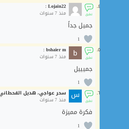
:
Lojain22
منذ
7 سنوات
تعليق
جميل جداً
1
:
bshaier m
منذ
7 سنوات
تعليق
جميييل
1
سحر عواجي، هديل القحطاني
منذ
7 سنوات
تعليق
فكرة مميزة
1