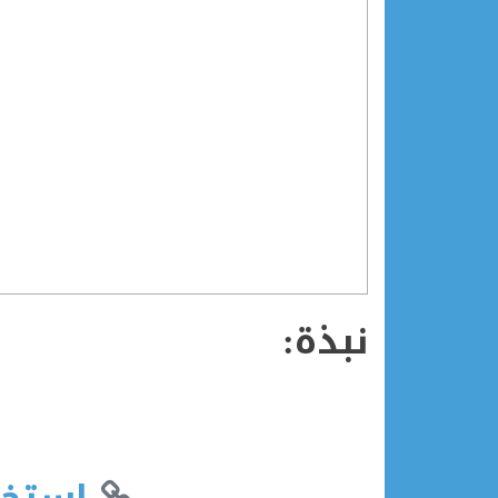
نبذة: