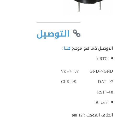
التوصيل
صيل كما هو موضح
هنا
:
RTC
Vc –> 5v GND–>
CLK–>9 DAT–
RST
Buzze
الموجب : pin 12