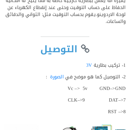
ه أنه يعمل ببطارية خارجية خاصة به مما يتيح له امكانية
اظ على حساب التوقيت وحتى عند إنقطاع الكهرباء عن
 الاردوينو.يقوم بحساب التوقيت مثل: الثواني والدقائق
اعات.
التوصيل
3V
الصورة
:
Vc –> 5v GND–>
CLK–>9 DAT–
RST