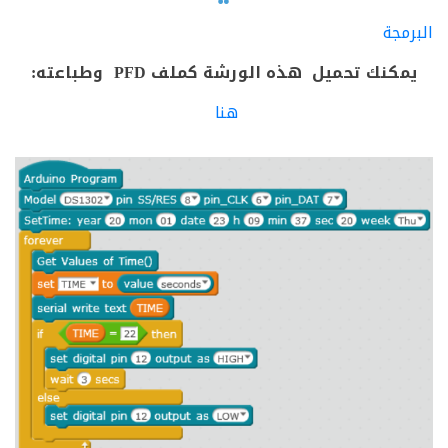
مجة
كنك تحميل هذه الورشة كملف PFD وطباعته:
هنا