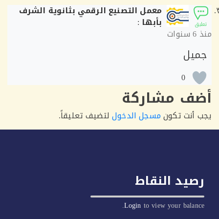
معمل التصنيع الرقمي بثانوية الشرف
بأبها
:
ق
6 سنوات
يل
0
ف مشاركة
أنت تكون
مسجل الدخول
لتضيف تعليقاً.
يد النقاط
Login
to view your balan