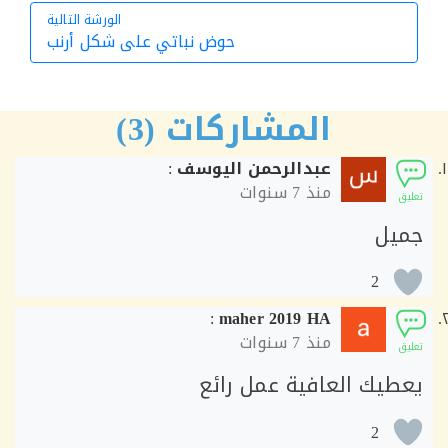
الورشة التالية
حوض نباتي على شكل أرنب
الورشة التالية
المشاركات (3)
عبدالرحمن اليوسف
:
منذ
7 سنوات
ق
يل
2
:
maher 2019 HA
منذ
7 سنوات
ق
طيك العافية عمل رائع
2