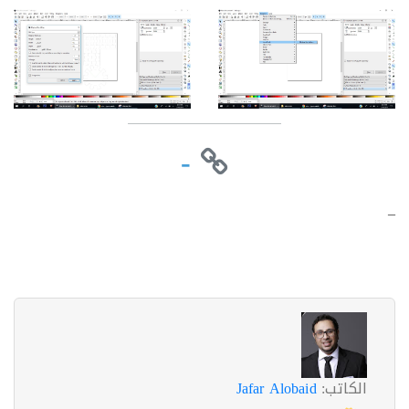
-
الكاتب:
Jafar Alobaid