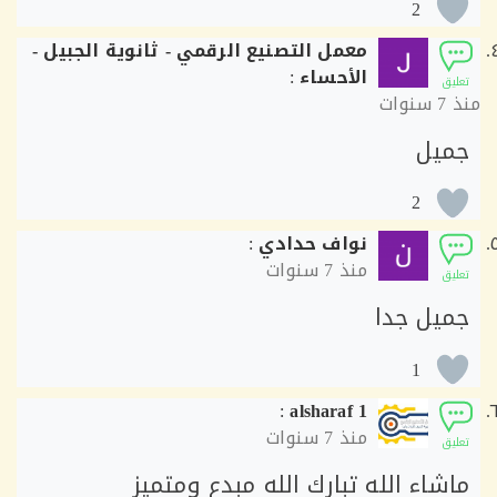
2
معمل التصنيع الرقمي - ثانوية الجبيل -
الأحساء
:
ق
7 سنوات
يل
2
نواف حدادي
:
منذ
7 سنوات
ق
يل جدا
1
:
alsharaf 1
منذ
7 سنوات
ق
شاء الله تبارك الله مبدع ومتميز