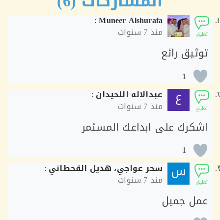
المشاركات (6)
:
Muneer Alshurafa
منذ
7 سنوات
ق
ثيق رائع
1
عبدالاله اللحيدان
:
منذ
7 سنوات
ق
كرك على ابداعك المستمر
1
سحر عواجي، هديل القحطاني
:
منذ
7 سنوات
ق
ل جميل