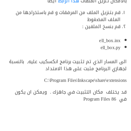
مكان تنزيل الملفات
هذا الرابط
ايضا
م بتنزيل الملف من المرفقات و قم باستخراجها من
لملف المضغوط
م بنسخ الملفين :
ell_box.i
ell_box.
المسار الذي تم تثبيت برنامج انكسكيب عليه, بالنسبة
زي البرنامج مثبت على هذا الامتداد
C:\Program Files\Inkscape\share\exten
ختلف مكان التثبيت في جاهزك . ويمكن ان يكون
Prog