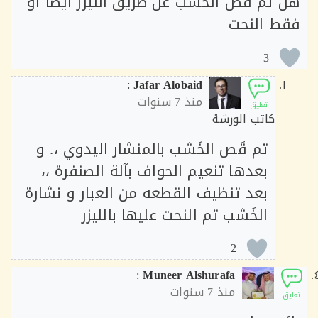
 تم قص الخشب عن طريق الليزر ايضا او
ط النحت
3
:
Jafar Alobaid
منذ
7 سنوات
تعليق
كاتب الورشة
تم قَص الخَشب بالمنشار اليدوي ،. و
بعدها تنعيم الحواف بآلة الصنفرة ،،
بعد تنظيف القطعه من العبار و نشارة
الخَشب تم النحت عليها بالليزر
2
:
Muneer Alshurafa
منذ
7 سنوات
ق