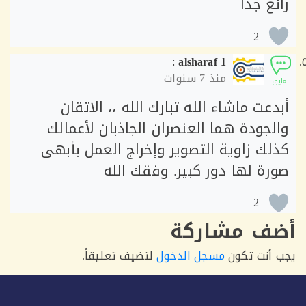
ع جدا
2
:
alsharaf 1
منذ
7 سنوات
ق
عت ماشاء الله تبارك الله ،، الاتقان
لجودة هما العنصران الجاذبان لأعمالك
لك زاوية التصوير وإخراج العمل بأبهى
رة لها دور كبير. وفقك الله
2
ف مشاركة
أنت تكون
مسجل الدخول
لتضيف تعليقاً.