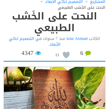
اريع
التصميم ثنائي الأبعاد
ت على الخَشب الطبيعي
النحت على الخَشب
الطبيعي
لكاتب
Jafar Alobaid
منذ
7 سنوات
في
التصميم ثنائي
الأبعاد
.
4347
6
11