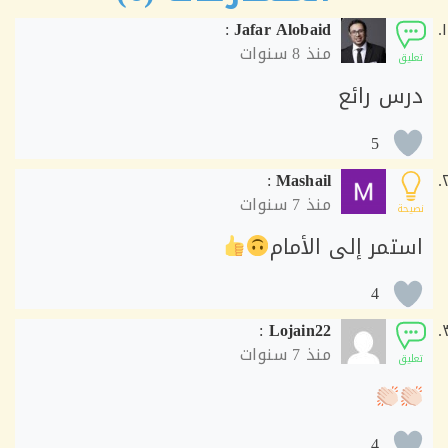
:
Jafar Alobaid
منذ
8 سنوات
ق
س رائع
5
:
Mashail
منذ
7 سنوات
ة
تمر إلى الأمام
4
:
Lojain22
منذ
7 سنوات
ق
4