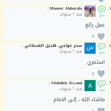
:
Muneer Alshurafa
منذ
7 سنوات
ق
ل رائع
3
سحر عواجي، هديل القحطاني
:
منذ
7 سنوات
ق
تمري
3
:
Abdullah Al-yami
منذ
7 سنوات
ق
اء الله ، إلى الامام
1