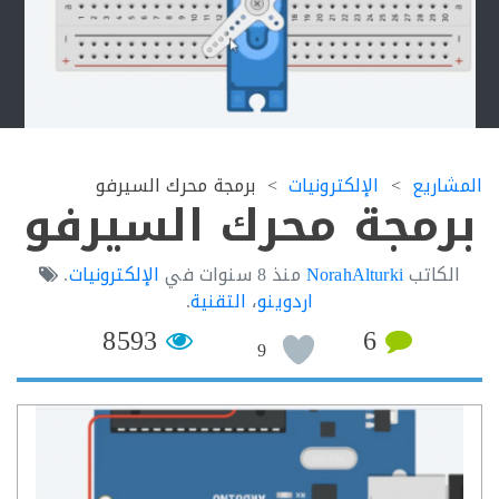
اريع
الإلكترونيات
برمجة محرك السيرفو
رمجة محرك السيرفو
لكاتب
NorahAlturki
منذ
8 سنوات
في
الإلكترونيات
.
اردوينو
،
التقنية
.
8593
6
9