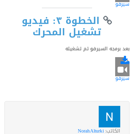
فو
الخطوة ٣: فيديو
تشغيل المحرك
برمجه السيرفو تم تشغيله
فو
الكاتب:
NorahAlturki