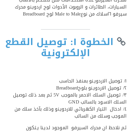
ارات، الطائرات و الروبوت الأدوات لوح اردوينو محرك
Male t لوح Breadboard
الخطوة ١: توصيل القطع
الإلكترونية
٣/ توصيل السلك الاحمر بالموجب 5V ثم بعد ذلك توصيل
 الاسود بالسالب GND
ادخال التيار الكهربائي للاردوينو وذلك بآخذ سلك من
جب وسلك من السالب
لاحظ ان محرك السيرفو الموجود لدينا يتكون