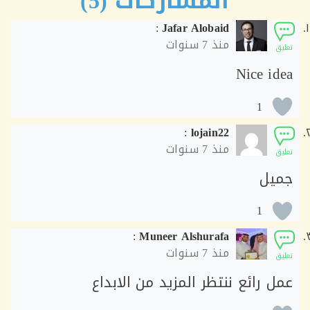
المشاركات (5)
:
Jafar Alobaid
منذ
7 سنوات
ق
Nice id
1
:
lojain22
منذ
7 سنوات
ق
يل
1
:
Muneer Alshurafa
منذ
7 سنوات
ق
ل رائع ننتظر المزيد من الابداع