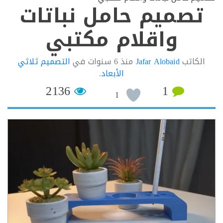
صميم حامل نباتات
واقلام مكتبي
لكاتب
Jafar Alobaid
منذ
6 سنوات
في
التصميم ثلاثي
الأبعاد
.
2136
1
1