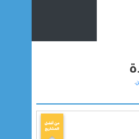
ة
ن
.