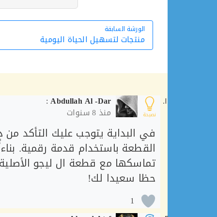
الورشة السابقة
الورشة السابقة
منتجات لتسهيل الحياة اليومية
:
Abdullah Al -Dar
منذ
8 سنوات
نصيحة
القطعة باستخدام قدمة رقمية. بناءأ
تماسكها مع قطعة ال ليجو الأصلية. 
حظا سعيدا لك!
1