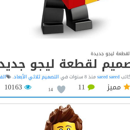
قطعة ليجو جديدة
ميم لقطعة ليجو جديد
كاتب
saeed saeed
منذ
8 سنوات
في
التصميم ثلاثي الأبعاد
.
الف
مميز
11
10163
14