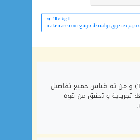
الورشة التالية
م صندوق بواسطة موقع makercase.com
الورشة التالية
في البداية يتوجب عليك التأكد من دقة طابعتك الثلاثية(عن طريق طباعة Tolerance Test) و من ثم قياس جميع تفاصيل
عة تجريبية و تحقق من قوة
.