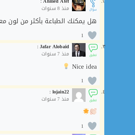
:
Ahmed Atef
منذ
8 سنوات
سؤال
هل يمكنك الطباعة بأكثر من لون مع
1
:
Jafar Alobaid
منذ
7 سنوات
تعليق
Nice idea
1
:
lojain22
منذ
7 سنوات
تعليق
1