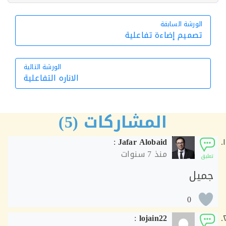
الورشة السابقة
الورشة السابقة
تصميم إضاءة تفاعلية
الورشة التالية
الاناره التفاعلية
الورشة التالية
المشاركات (5)
:
Jafar Alobaid
منذ
7 سنوات
ق
يل
0
:
lojain22