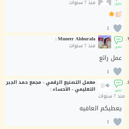
منذ
7 سنوات
ق
1
:
Muneer Alshurafa
منذ
7 سنوات
ق
ل رائع
1
معمل التصنيع الرقمي - مجمع حمد الجبر
التعليمي - الأحساء
:
ق
7 سنوات
طيكم العافيه
1