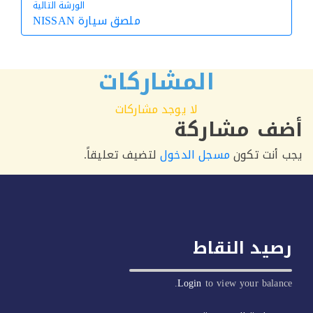
الورشة التالية
ملصق سيارة NISSAN
الورشة التالية
المشاركات
لا يوجد مشاركات
ف مشاركة
أنت تكون
مسجل الدخول
لتضيف تعليقاً.
يد النقاط
Login
to view your balan