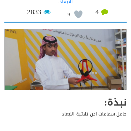
الأبعاد
.
2833
4
9
ذة:
 سماعات اذن ثلاثية الابعاد