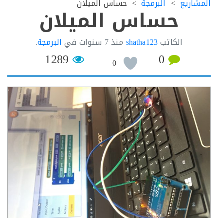
اريع
البرمجة
حساس الميلان
حساس الميلان
الكاتب
shatha123
منذ
7 سنوات
في
البرمجة
.
1289
0
0