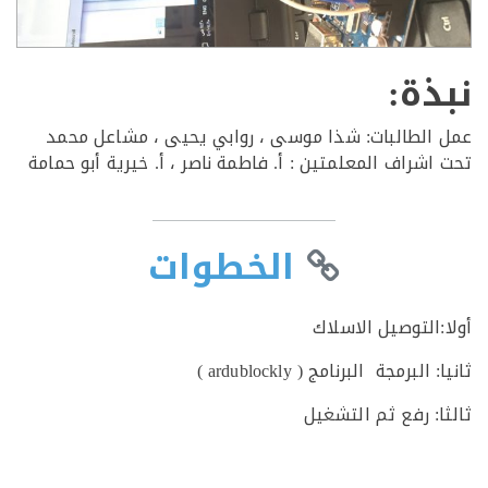
ذة:
الطالبات: شذا موسى ، روابي يحيى ، مشاعل محمد
اشراف المعلمتين : أ. فاطمة ناصر ، أ. خيرية أبو حمامة
الخطوات
:التوصيل الاسلاك
البرمجة البرنامج ( ardublockly )
ا: رفع ثم التشغيل