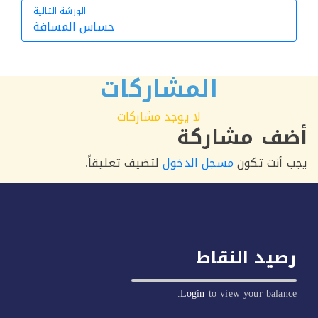
الورشة التالية
حساس المسافة
الورشة التالية
المشاركات
لا يوجد مشاركات
ف مشاركة
أنت تكون
مسجل الدخول
لتضيف تعليقاً.
يد النقاط
Login
to view your balan